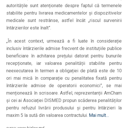
autoritățile sunt atenționate despre faptul că termenele
stabilite pentru livrarea medicamentelor și dispozitivelor
medicale sunt restrânse, astfel încât „riscul survenirii
întârzierilor este înalt”.
„În acest context, urmează a fi luate în considerație
inclusiv întârzierile admise frecvent de instituțiile publice
beneficiare în achitarea prețului datorat pentru bunurile
recepționate, iar valoarea penalității stabilite pentru
neexecutarea în termen a obligației de plată este de 10
ori mai mică în comparație cu penalitatea fixată pentru
întârzierile admise de operatorii economici”, se mai
menționează în scrisoare. Astfel, reprezentanții AmCham
și cei ai Asociației DISMED propun scăderea penalităților
pentru refuzul livrării produsului și pentru întârzieri la
maxim 5 la sută din valoarea contractului.
Mai mult…