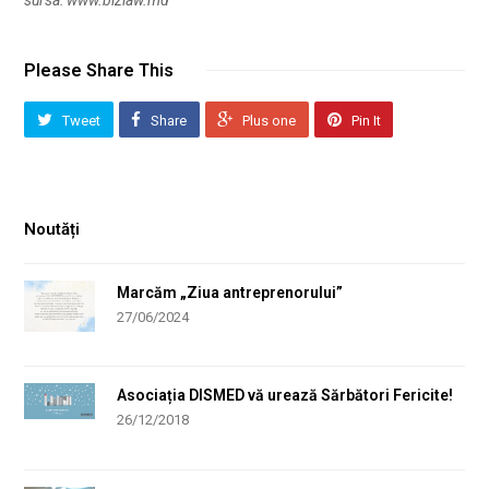
sursa: www.bizlaw.md
Please Share This
Tweet
Share
Plus one
Pin It
Noutăți
Marcăm „Ziua antreprenorului”
27/06/2024
Asociația DISMED vă urează Sărbători Fericite!
26/12/2018