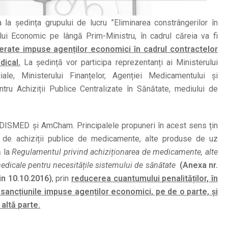
la ședința grupului de lucru ”Eliminarea constrângerilor în
iului Economic pe lângă Prim-Ministru, în cadrul căreia va fi
gerate impuse agenților economici în cadrul contractelor
dical.
La ședință vor participa reprezentanți ai Ministerului
iale, Ministerului Finanțelor, Agenției Medicamentului și
ntru Achiziții Publice Centralizate în Sănătate, mediului de
a DISMED și AmCham. Principalele propuneri în acest sens țin
 de achiziții publice de medicamente, alte produse de uz
ă la
Regulamentul privind achiziționarea de medicamente, alte
edicale pentru necesitățile sistemului de sănătate
(Anexa nr.
in 10.10.2016)
, prin
reducerea cuantumului penalităților, în
re sancțiunile impuse agenților economici, pe de o parte, și
 altă parte.