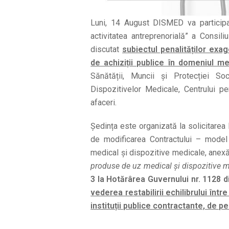
Luni, 14 August DISMED va participa 
activitatea antreprenorială” a Consil
discutat
subiectul penalităților exa
de achiziții publice în domeniul me
Sănătății, Muncii și Protecției Soc
Dispozitivelor Medicale, Centrului pe
afaceri.
Ședința este organizată la solicitare
de modificarea Contractului – model
medical și dispozitive medicale, anex
produse de uz medical și dispozitive m
3 la Hotărârea Guvernului nr. 1128 d
vederea restabilirii echilibrului înt
instituții publice contractante, de pe