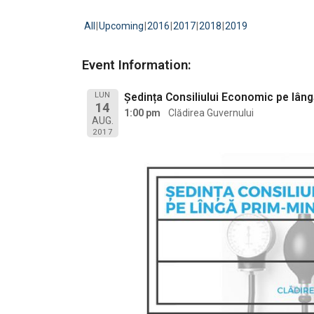
All
Upcoming
2016
2017
2018
2019
Event Information:
LUN
Ședința Consiliului Economic pe lân
14
1:00 pm
Clădirea Guvernului
AUG.
2017